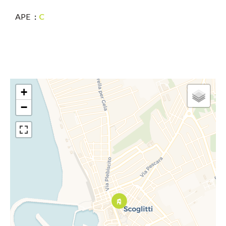
APE
C
+
−