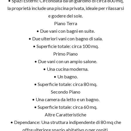
• Spazi Esterni: Circondata da un giardino di circa 800 mq,
la proprietà include una piscina privata, ideale per rilassarsi
e godere del sole.
Piano Terra
• Due vani con bagni en suite.
• Due ulteriori vani con bagno di sala.
• Superficie totale: circa 100 mq.
Primo Piano
• Due vani con un ampio salone.
• Una cucina moderna.
• Un bagno.
• Superficie totale: circa 80 mq.
Secondo Piano
• Una camera da letto e un bagno.
• Superficie totale: circa 60 mq.
Altre Caratteristiche
• Dependance: Una struttura indipendente di 80 mq che
offre ulteriore spazio abitativo o per ospiti.